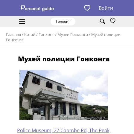
Войти
Гонконг
Главная
/
Китай
/
Гонконг
/
Музеи Гонконга
/
Музей полиции
Гонконга
Музей полиции Гонконга
Police Museum, 27 Coombe Rd, The Peak,