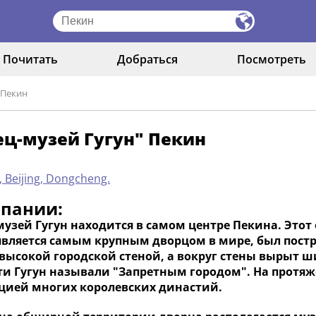
Почитать
Добраться
Посмотреть
 Пекин
ц-музей Гугун" Пекин
, Beijing, Dongcheng.
мпании:
музей Гугун находится в самом центре Пекина. Это
является самым крупным дворцом в мире, был постро
 высокой городской стеной, а вокруг стены вырыт 
ти Гугун называли "Запретным городом". На протя
цией многих королевских династий.