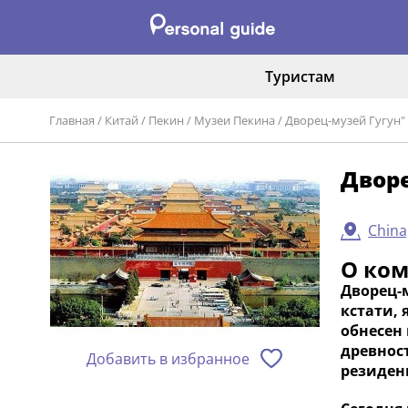
Туристам
Главная
/
Китай
/
Пекин
/
Музеи Пекина
/
Дворец-музей Гугун"
Дворе
China
О ко
Дворец-
кстати, 
обнесен
древнос
Добавить в избранное
резиден