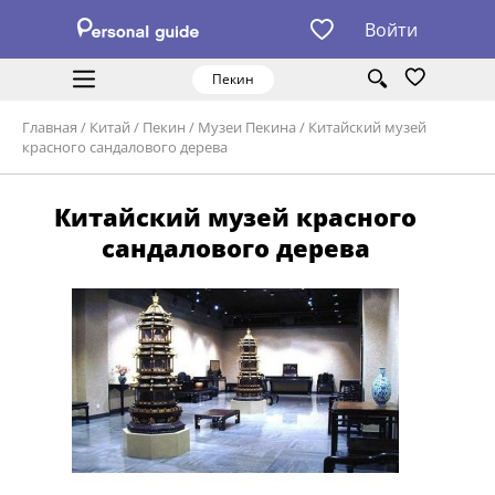
Войти
Пекин
Главная
/
Китай
/
Пекин
/
Музеи Пекина
/
Китайский музей
красного сандалового дерева
Китайский музей красного
сандалового дерева