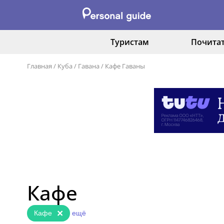
Туристам
Почита
Главная
/
Куба
/
Гавана
/
Кафе Гаваны
Кафе
×
Кафе
ещё