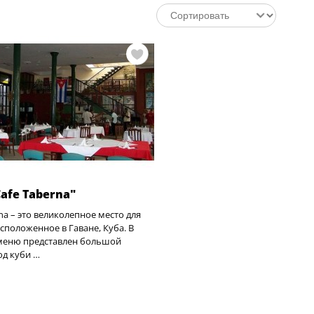
afe Taberna"
na – это великолепное место для
асположенное в Гаване, Куба. В
меню представлен большой
д куби …