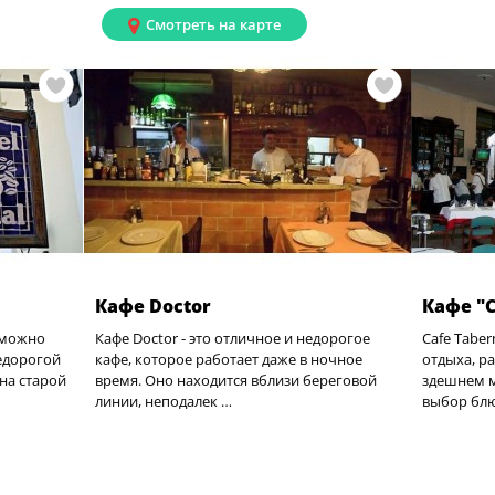
Смотреть на карте
Кафе Doctor
Кафе "C
е можно
Кафе Doctor - это отличное и недорогое
Cafe Taber
едорогой
кафе, которое работает даже в ночное
отдыха, р
на старой
время. Оно находится вблизи береговой
здешнем 
линии, неподалек …
выбор блю