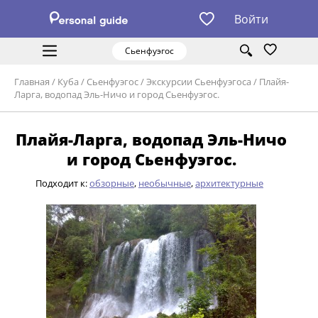
Войти
Сьенфуэгос
Главная
/
Куба
/
Сьенфуэгос
/
Экскурсии Сьенфуэгоса
/
Плайя-
Ларга, водопад Эль-Ничо и город Сьенфуэгос.
Плайя-Ларга, водопад Эль-Ничо
и город Сьенфуэгос.
Подходит к:
обзорные
,
необычные
,
архитектурные