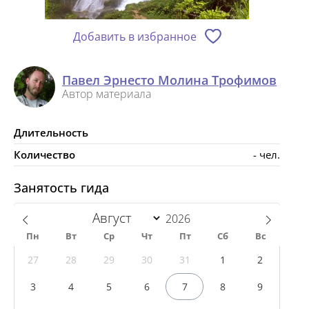
Добавить в избранное
Павел Эрнесто Молина Трофимов
Автор материала
Длительность
Количество
- чел.
Занятость гида
Пн
Вт
Ср
Чт
Пт
Сб
Вс
27
28
29
30
31
1
2
3
4
5
6
7
8
9