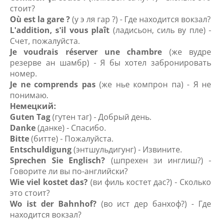
стоит?
Où est la gare ?
(у э ля гар ?) - Где находится вокзал?
L'addition, s'il vous plaît
(ладисьон, силь ву пле) -
Счет, пожалуйста.
Je voudrais réserver une chambre
(же вудре
резерве ан шамбр) - Я бы хотел забронировать
номер.
Je ne comprends pas
(же нье компрон па) - Я не
понимаю.
Немецкий:
Guten Tag
(гутен таг) - Добрый день.
Danke
(данке) - Спасибо.
Bitte
(битте) - Пожалуйста.
Entschuldigung
(энтшульдигунг) - Извините.
Sprechen Sie Englisch?
(шпрехен зи инглиш?) -
Говорите ли вы по-английски?
Wie viel kostet das?
(ви филь костет дас?) - Сколько
это стоит?
Wo ist der Bahnhof?
(во ист дер банхоф?) - Где
находится вокзал?