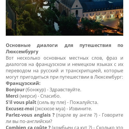
Основные диалоги для путешествия по
Люксембургу
Вот несколько основных местных слов, фраз и
диалогов на французском и немецком языках с их
переводом на русский и транскрипцией, которые
могут пригодиться при путешествии в Люксембург:
Французский:
Bonjour
(бонжур) - Здравствуйте.
Merci
(мерси) - Спасибо.
S'il vous plaît
(силь ву пле) - Пожалуйста.
Excusez-moi
(экскюзе муа) - Извините.
Parlez-vous anglais ?
(парле ву англе ?) - Говорите
ли вы по-английски?
Combien ça coûte ?
(комбьен са кут ?) - Сколько это