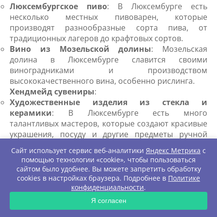
Люксембургское пиво
: В Люксембурге есть
несколько местных пивоварен, которые
производят разнообразные сорта пива, от
традиционных лагеров до крафтовых сортов.
Вино из Мозельской долины
: Мозельская
долина в Люксембурге славится своими
виноградниками и производством
высококачественного вина, особенно рислинга.
Хендмейд сувениры
:
Художественные изделия из стекла и
керамики
: В Люксембурге есть много
талантливых мастеров, которые создают красивые
украшения, посуду и другие предметы ручной
работы.
Сайт использует сервис веб-аналитики
Яндекс Метрика
с
Ткацкие изделия
: Традиционные люксембургские
помощью технологии «cookie», чтобы пользоваться
тканые изделия, такие как скатерти, полотенца и
сайтом было удобнее. Вы можете запретить обработку
покрывала, могут стать прекрасным сувениром
cookies в настройках браузера. Подробнее в
Политике
или подарком.
конфиденциальности
.
ЗАПРОС
Натуральные косметические продукты
:
Я согласен
Мед и пчелиные продукты
: Люксембург славится