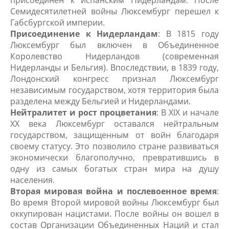
присоединен к испанским Нидерландам. После
Семидесятилетней войны Люксембург перешел к
Габсбургской империи.
Присоединение к Нидерландам
: В 1815 году
Люксембург был включен в Объединенное
Королевство Нидерландов (современная
Нидерланды и Бельгия). Впоследствии, в 1839 году,
Лондонский конгресс признал Люксембург
независимым государством, хотя территория была
разделена между Бельгией и Нидерландами.
Нейтралитет и рост процветания
: В XIX и начале
XX века Люксембург оставался нейтральным
государством, защищенным от войн благодаря
своему статусу. Это позволило стране развиваться
экономически благополучно, превратившись в
одну из самых богатых стран мира на душу
населения.
Вторая мировая война и послевоенное время
:
Во время Второй мировой войны Люксембург был
оккупирован нацистами. После войны он вошел в
состав Организации Объединенных Наций и стал