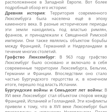
расположенное в Западной Европе. Вот более
подробный обзор его истории:
Древняя история
: Территория современного
Люксембурга была населена ещё в эпоху
каменного века. В разные исторические периоды
эти земли находились под властью римлян,
франков, и принадлежали к Священной Римской
империи. Они также являлись объектом борьбы
между Францией, Германией и Нидерландами в
течение многих столетий.
Графство Люксембург
: В 963 году графство
Люксембург было основано и включало в себя
современные территории Люксембурга, Бельгии,
Германии и Франции. Впоследствии оно стало
частью Бургундского герцогства и, в конечном
итоге, перешло под власть Испании.
Бургундские войны и Семьдесят лет войны
: В
XVI веке Люксембург стал объектом споров между
Францией, Испанией и Голландией. Эти конфликты
привели к тому, что в XVII веке Люксембург был