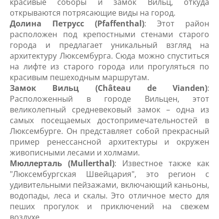
красивые соборы и замок Вильц, откуда
открываются потрясающие виды на город.
Долина Петрусс (Pfaffenthal)
: Этот район
расположен под крепостными стенами старого
города и предлагает уникальный взгляд на
архитектуру Люксембурга. Сюда можно спуститься
на лифте из старого города или прогуляться по
красивым пешеходным маршрутам.
Замок Вильц (Château de Vianden)
:
Расположенный в городе Вильцен, этот
великолепный средневековый замок – одна из
самых посещаемых достопримечательностей в
Люксембурге. Он представляет собой прекрасный
пример ренессансной архитектуры и окружен
живописными лесами и холмами.
Мюллерталь (Mullerthal)
: Известное также как
"Люксембургская Швейцария", это регион с
удивительными пейзажами, включающий каньоны,
водопады, леса и скалы. Это отличное место для
пеших прогулок и приключений на свежем
воздухе.