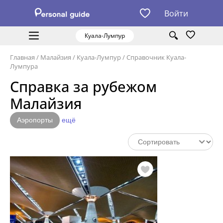
Войти
Куала-Лумпур
Главная
/
Малайзия
/
Куала-Лумпур
/
Справочник Куала-
Лумпура
Справка за рубежом
Малайзия
Аэропорты
ещё