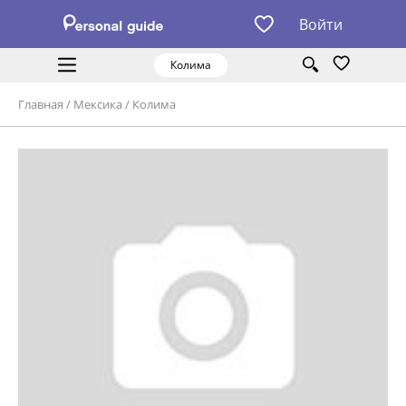
Войти
Колима
Главная
/
Мексика
/
Колима