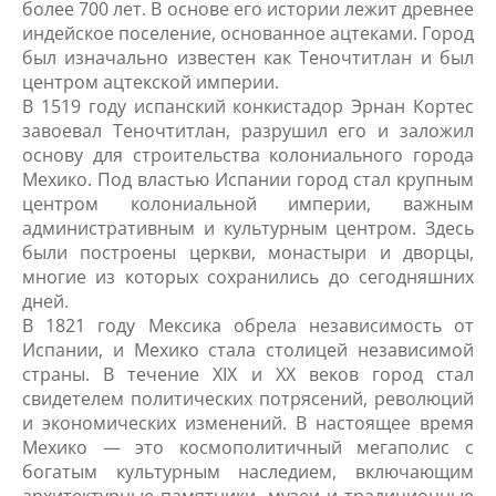
более 700 лет. В основе его истории лежит древнее
индейское поселение, основанное ацтеками. Город
был изначально известен как Теночтитлан и был
центром ацтекской империи.
В 1519 году испанский конкистадор Эрнан Кортес
завоевал Теночтитлан, разрушил его и заложил
основу для строительства колониального города
Мехико. Под властью Испании город стал крупным
центром колониальной империи, важным
административным и культурным центром. Здесь
были построены церкви, монастыри и дворцы,
многие из которых сохранились до сегодняшних
дней.
В 1821 году Мексика обрела независимость от
Испании, и Мехико стала столицей независимой
страны. В течение XIX и XX веков город стал
свидетелем политических потрясений, революций
и экономических изменений. В настоящее время
Мехико — это космополитичный мегаполис с
богатым культурным наследием, включающим