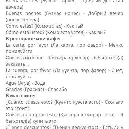
Buenas tardes (Буэнас тардес) - Добрый день (до
вечера)
Buenas noches (Буэнас ночес) - Добрый вечер
(после вечера)
Cómo estás? (Комо эстас) - Как ты?
Cómo está usted? (Комо эста устед) - Как вы?
В ресторане или кафе:
La carta, por favor (Ла картa, пор фавор) - Меню,
пожалуйста
Quisiera ordenar... (Кисьера орденар) - Я бы хотел(а)
заказать...
La cuenta, por favor (Ла куента, пор фавор) - Счет,
пожалуйста
Agua (Агуа) - Вода
Gracias (Грасиас) - Спасибо
В магазине:
¿Cuánto cuesta esto? (Куанто куэста эсто) - Сколько
это стоит?
Quisiera comprar esto (Кисьера компрар эсто) - Я
бы хотел(а) купить это
¿Tienen descuentos? (Тьенен дескуентос) - Есть ли у