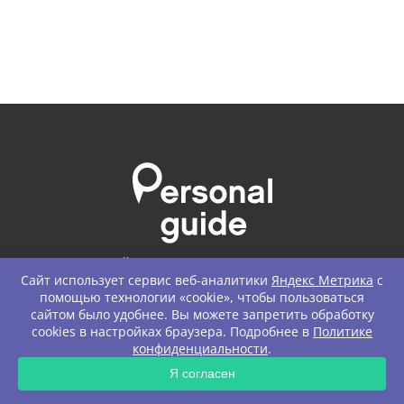
Туристический портал для тех, кто путешествует или
Сайт использует сервис веб-аналитики
Яндекс Метрика
с
собирается путешествовать
по России
и
за рубежом.
помощью технологии «cookie», чтобы пользоваться
сайтом было удобнее. Вы можете запретить обработку
ТУРИСТУ
cookies в настройках браузера. Подробнее в
Политике
конфиденциальности
.
ЗАПРОС
ИНТЕРЕСНОЕ
Я согласен