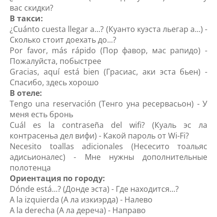
вас скидки?
В такси:
¿Cuánto cuesta llegar a...? (Куанто куэста льегар а...) -
Сколько стоит доехать до...?
Por favor, más rápido (Пор фавор, мас рапидо) -
Пожалуйста, побыстрее
Gracias, aquí está bien (Грасиас, аки эста бьен) -
Спасибо, здесь хорошо
В отеле:
Tengo una reservación (Тенго уна ресервасьон) - У
меня есть бронь
Cuál es la contraseña del wifi? (Куаль эс ла
контрасеньа дел вифи) - Какой пароль от Wi-Fi?
Necesito toallas adicionales (Несесито тоальяс
адисьионалес) - Мне нужны дополнительные
полотенца
Ориентация по городу:
Dónde está...? (Донде эста) - Где находится...?
A la izquierda (А ла изкиэрда) - Налево
A la derecha (А ла дереча) - Направо