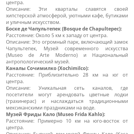
центра.
Описание: Эти кварталы славятся своей
хипстерской атмосферой, уютными кафе, бутиками
и уличным искусством.
Боске де Чапультепек (Bosque de Chapultepec):
Расстояние: Около 5 км к западу от центра.
Описание: Это огромный парк, включающий замок
Чапультепек, Музей современного искусства
(Museo de Arte Moderno) и Национальный
антропологический музей.
Каналы Сочимилко (Xochimilco):
Расстояние: Приблизительно 28 км на юг от
центра.
Описание: Уникальная сеть каналов, где
посетители могут арендовать цветные лодки
(трахинерас) и наслаждаться традиционными
мексиканскими праздниками на воде.
Музей Фриды Кало (Museo Frida Kahlo):
Расстояние: Примерно 10 км на юго-восток от
центра.
Описание: Бывший дом-музей Фриды Кало (Каса