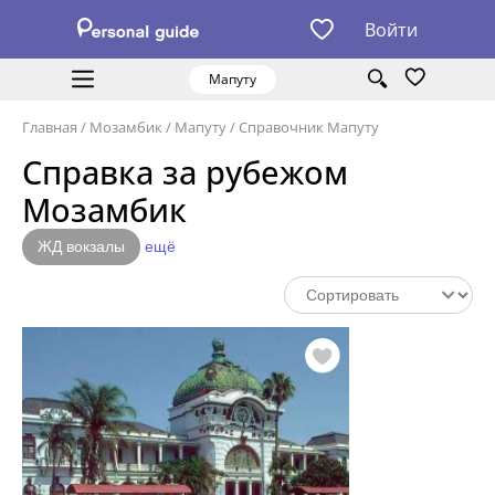
Войти
Мапуту
Главная
/
Мозамбик
/
Мапуту
/
Справочник Мапуту
Справка за рубежом
Мозамбик
ЖД вокзалы
ещё