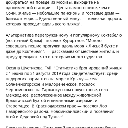
добираться на поезде из Москвы, выходите на
одноименной станции — Цены намного ниже, чем в
Сочи. Жилье — небольшие пансионы и гостевые дома —
близко к морю... Единственный минус — железная дорога,
которая проходит вдоль всего пляжа".
Альтернатива перегруженному и популярному Коктебелю
(восточный Крым) - поселок Курортное. "Можно
совершать пешие прогулки вдоль моря к Лисьей бухте и
даже до Коктебеля", — рассказывают местные жители, и
предупреждают, что в тех краях много нудистов.
Оксана Шустикова, Tvil: "Статистика бронирований жилья
с 1 июня по 31 августа 2019 года свидетельствует: среди
недорогих вариантов на море в Крыму — села
Солнечногорское и Малореченское, поселок
Черноморское на Тарханкутском полуострове, села
Межводное, расположенное между живописной
Ярылгачской бухтой и лиманными озерами, и
Стерегущее. В Краснодарском крае — поселок Лоо
Лазаревского района, Новомихайловский и поселения
Агой и Дедеркой под Туапсе".
Поселок Кучугуры (Таманский полуостров) востребован,