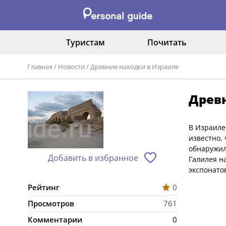
Туристам
Почитать
Главная
/
Новости
/
Древние находки в Израиле
Древн
В Израиле
известно,
обнаружил
Добавить в избранное
Галилея н
экспонато
Рейтинг
0
Просмотров
761
Комментарии
0