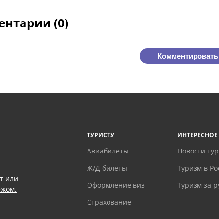
нтарии (0)
Комментировать
ТУРИСТУ
ИНТЕРЕСНОЕ
Авиабилеты
Новости ту
Ж/Д билеты
Туризм в Ро
т или
Оформление виз
Туризм за 
ежом.
Страхование