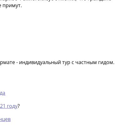
е примут.
рмате - индивидуальный тур с частным гидом.
ода
21 году
?
нцев