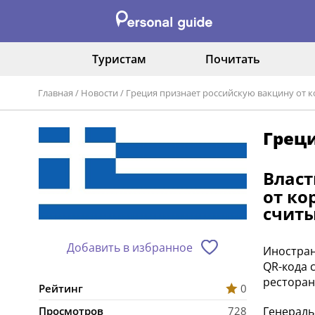
Туристам
Почитать
Главная
/
Новости
/
Греция признает российскую вакцину от к
Греци
Влас
от ко
считы
Добавить в избранное
Иностран
QR-кода 
ресторан
Рейтинг
0
Генераль
Просмотров
728