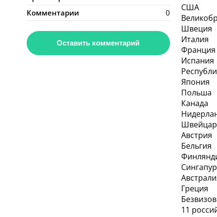
США
Комментарии
0
Великоб
Швеция
Италия
Оставить комментарий
Франция
Испания
Республи
Япония
Польша
Канада
Нидерла
Швейцар
Австрия
Бельгия
Финлянд
Сингапу
Австрали
Греция
Безвизов
11 росси