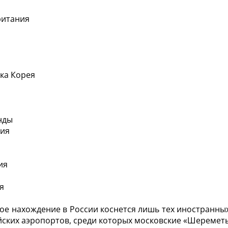
ритания
ка Корея
нды
ия
ия
р
я
ое нахождение в России коснется лишь тех иностранны
йских аэропортов, среди которых московские «Шереметь