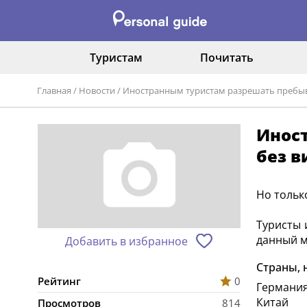
Туристам
Почитать
Главная
/
Новости
/
Иностранным туристам разрешать пребыва
Иност
без в
Но тольк
Туристы 
данный м
Добавить в избранное
Страны, 
Рейтинг
0
Германи
Китай
Просмотров
814