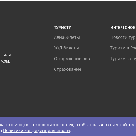
ТУРИСТУ
ИНТЕРЕСНОЕ
Авиабилеты
Новости ту
Ж/Д билеты
Туризм в Ро
т или
Оформление виз
Туризм за 
ежом.
Страхование
ка
с помощью технологии «cookie», чтобы пользоваться сайтом
ts Reserved.
 в
Политике конфиденциальности
.