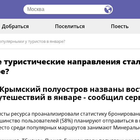
Добраться
Поселиться
Поесть
опулярными у туристов в январе?
 туристические направления стал
е?
Крымский полуостров названы в
утешествий в январе - сообщил серв
сты ресурса проанализировали статистику бронировани
шинство пользователей (58%) планируют отправиться в по
есто среди популярных маршрутов занимают Минераль