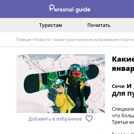
Туристам
Почитать
Главная
/
Новости
/
Какие туристические направления стали п
Какие
январ
и 
Сочи
для п
Специали
что боль
Добавить в избранное
Третье м