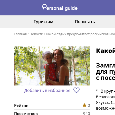
Туристам
Почитать
Главная
/
Новости
/
Какой отдых предпочитает российская мо
Како
Замгл
для п
с пос
Добавить в избранное
"...В кр
безуслов
Якутск, 
Рейтинг
0
возможно
Просмотров
940