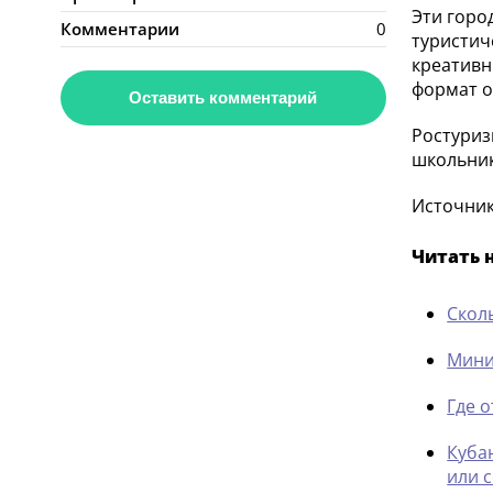
Эти горо
Комментарии
0
туристич
креативн
формат о
Оставить комментарий
Ростуриз
школьник
Источник:
Читать 
Скол
Мини
Где 
Куба
или 