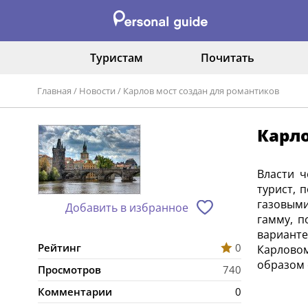
Туристам
Почитать
Главная
/
Новости
/
Карлов мост создан для романтиков
Карло
Власти 
турист, 
газовыми
Добавить в избранное
гамму, п
варианте
Рейтинг
0
Карлово
образом 
Просмотров
740
Комментарии
0