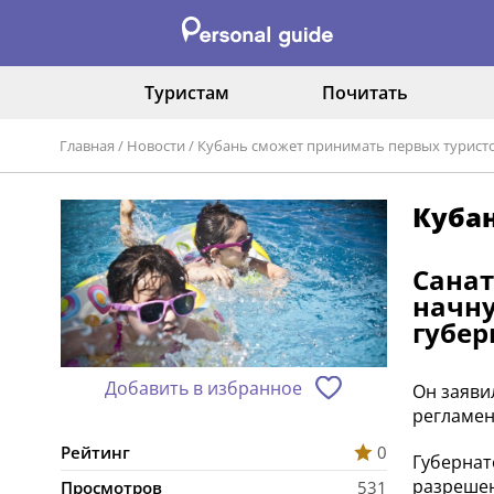
Туристам
Почитать
Главная
/
Новости
/
Кубань сможет принимать первых туристо
Кубан
Санат
начну
губер
Добавить в избранное
Он заяви
регламен
Рейтинг
0
Губернат
разрешен
Просмотров
531