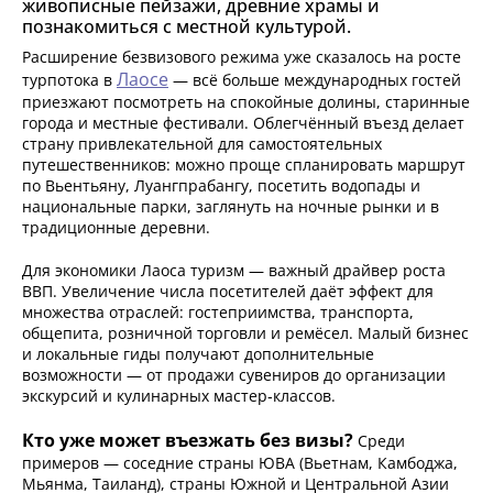
живописные пейзажи, древние храмы и
познакомиться с местной культурой.
Расширение безвизового режима уже сказалось на росте
Лаосе
турпотока в
— всё больше международных гостей
приезжают посмотреть на спокойные долины, старинные
города и местные фестивали. Облегчённый въезд делает
страну привлекательной для самостоятельных
путешественников: можно проще спланировать маршрут
по Вьентьяну, Луангпрабангу, посетить водопады и
национальные парки, заглянуть на ночные рынки и в
традиционные деревни.
Для экономики Лаоса туризм — важный драйвер роста
ВВП. Увеличение числа посетителей даёт эффект для
множества отраслей: гостеприимства, транспорта,
общепита, розничной торговли и ремёсел. Малый бизнес
и локальные гиды получают дополнительные
возможности — от продажи сувениров до организации
экскурсий и кулинарных мастер‑классов.
Кто уже может въезжать без визы?
Среди
примеров — соседние страны ЮВА (Вьетнам, Камбоджа,
Мьянма, Таиланд), страны Южной и Центральной Азии