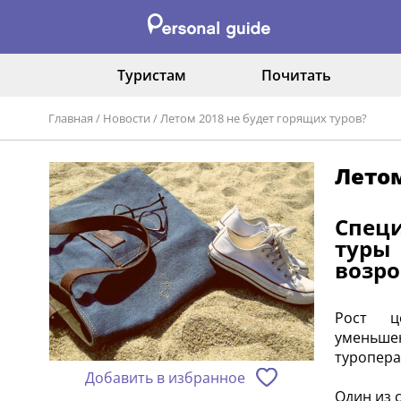
Туристам
Почитать
Главная
/
Новости
/
Летом 2018 не будет горящих туров?
Летом
Спец
туры
возро
Рост це
уменьше
туропера
Добавить в избранное
Один из 