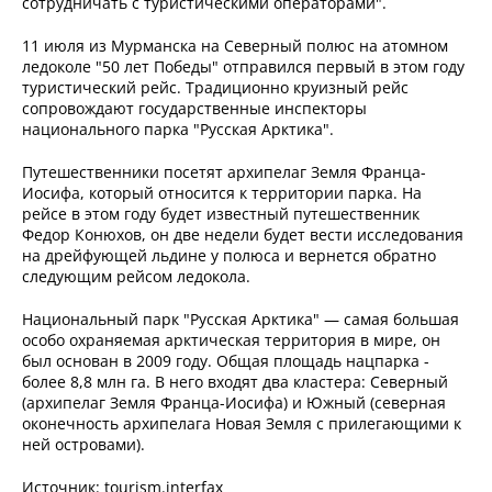
сотрудничать с туристическими операторами".
11 июля из Мурманска на Северный полюс на атомном
ледоколе "50 лет Победы" отправился первый в этом году
туристический рейс. Традиционно круизный рейс
сопровождают государственные инспекторы
национального парка "Русская Арктика".
Путешественники посетят архипелаг Земля Франца-
Иосифа, который относится к территории парка. На
рейсе в этом году будет известный путешественник
Федор Конюхов, он две недели будет вести исследования
на дрейфующей льдине у полюса и вернется обратно
следующим рейсом ледокола.
Национальный парк "Русская Арктика" — самая большая
особо охраняемая арктическая территория в мире, он
был основан в 2009 году. Общая площадь нацпарка -
более 8,8 млн га. В него входят два кластера: Северный
(архипелаг Земля Франца-Иосифа) и Южный (северная
оконечность архипелага Новая Земля с прилегающими к
ней островами).
Источник: tourism.interfax