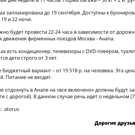
ые дни недели в 11 часов. Норма багажа – 30 кг + 2 кг ру
а запланирована до 19 сентября. Доступны к бронирован
, 19 и 22 ночи.
ужно будет провести 22-24 часа в зависимости от дорож
 движения фирменных поездов Москва - Анапа.
ах есть кондиционер, телевизоры с DVD-плеером, туалет,
ся дети строго от 3 лет.
 бюджетный вариант – от 19 518 р. на человека. Эта це
ей. Питание не входит.
 отдохнуть в Анапе на «все включено» должны будут зап
те с дорогой). В данном случае речь идет о недельном (7
: atorus
Дорогие друзья