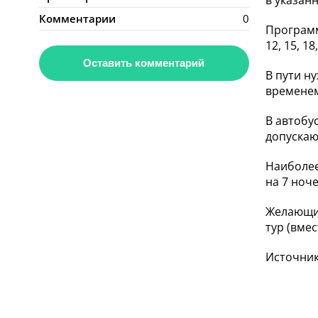
в указанн
Комментарии
0
Программ
12, 15, 18
Оставить комментарий
В пути н
временем
В автобус
допускают
Наиболее
на 7 ноч
Желающие
тур (вмес
Источник