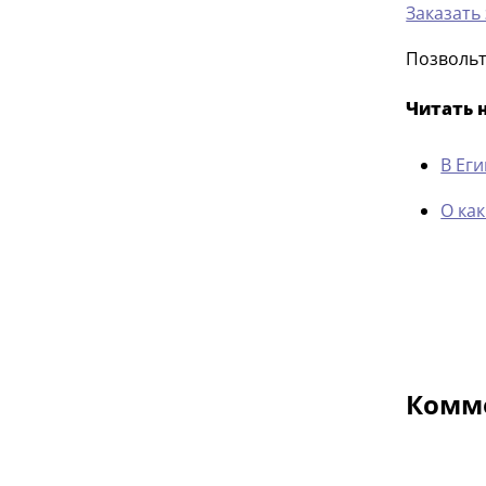
Заказать
Позвольт
Читать 
В Ег
О ка
Комме