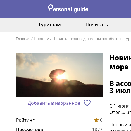
Туристам
Почитать
Главная
/
Новости
/
Новинка сезона: доступны автобусные ту
Новин
море
В асс
3 июл
Добавить в избранное
С 1 июня
Отель» 3*
Рейтинг
0
Первый а
Просмотров
1877