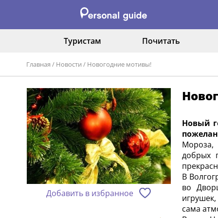
Туристам
Почитать
Главная
/
Новости
/
Новогодние мотивы!
Ново
Новый г
пожелан
Мороза, 
добрых п
прекрасн
В Волгог
во Двор
Добавить в избранное
игрушек,
сама атм