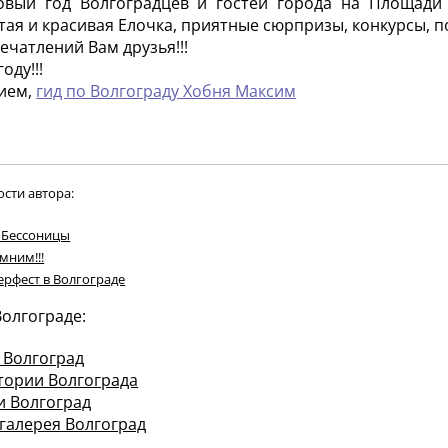
овый год Волгоградцев и гостей города на Площади
тая и красивая Елочка, приятные сюрпризы, конкурсы, п
ечатлений Вам друзья!!!
оду!!!
ием,
гид по Волгограду Хобня Максим
ости автора:
 Бессоницы
мним!!!
рфест в Волгограде
Волгограде:
 Волгоград
тории Волгограда
и Волгоград
галерея Волгоград