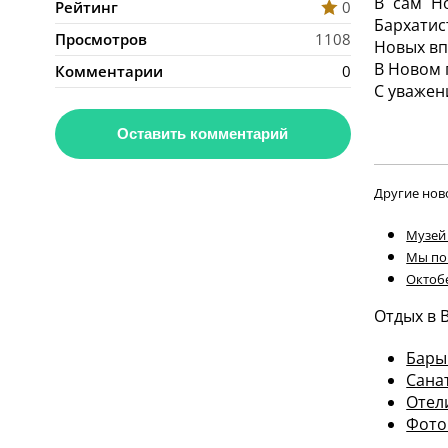
В сам Н
Рейтинг
0
Бархатис
Просмотров
1108
Новых вп
В Новом г
Комментарии
0
С уважен
Оставить комментарий
Другие нов
Музей
Мы по
Октобе
Отдых в 
Бары
Сана
Отел
Фото