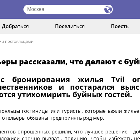
Добраться
Поселиться
Поесть
ыми постояльцами
еры рассказали, что делают с б
ис бронирования жилья Tvil о
шественников и постарался выя
тся утихомирить буйных гостей.
тояльцы гостиницы или туристы, которые взяли жилье 
и отельеры обязаны предпринять ряд мер.
ентов опрошенных решили, что лучшее решение - доба
дложили срочно вызвать полицию, чтобы избежать н