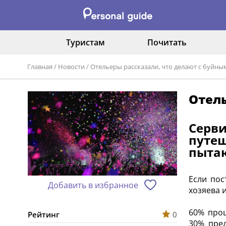
Туристам
Почитать
Главная
/
Новости
/
Отельеры рассказали, что делают с буйн
Отель
Серв
путе
пытаю
Если пос
Добавить в избранное
хозяева 
60% проц
Рейтинг
0
30% пре