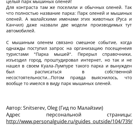
целый парк мышиных оленей!
Для контраста там же поселили и обычных оленей. Так
что полностью название парка: Парк оленей и мышиных
оленей. А малайскими именами этих животных (Руса и
Канчил) даже назвали две модели производимых тут
автомобилей.
С мышиным оленем связано смешное событие, когда
однажды поступил запрос на организацию посещенеия
туристами "Парка мышей". Перерыл справочники,
изъездил город, проштудировал интернет, но так и не
нашел в своем Куала-Лумпуре такого парка и вынужден
был расписаться в собственной
несостоятельности...Потом правда выяснилось, что
вообще то имелся в виду парк мышиных оленей.
Автор: Snitserev, Oleg
(Гид по Малайзии)
Адрес персональной страницы:
http://www.personalguide.ru/guides_outside/104/739/