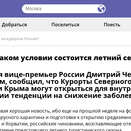
Добраться
Поселиться
Поесть
 на курортах России?
аком условии состоится летний се
я вице-премьер России Дмитрий 
м, сообщил, что Курорты Северного
и Крыма могут открыться для внут
ии тенденции на снижение заболе
рвая хорошая новость, ибо еще на прошлой неделе на 
русного карантина и подготовке к открытию средиземно
 и Хорватии, российские чиновники, возглавляющие оте
тмене предстоящего летнего туристического сезона.