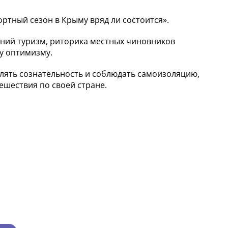
ортный сезон в Крыму вряд ли состоится».
нний туризм, риторика местных чиновников
му оптимизму.
влять сознательность и соблюдать самоизоляцию,
тешествия по своей стране.