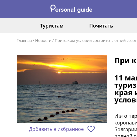
Туристам
Почитать
Главная
/
Новости
/
При каком условии состоится летний сезон
При к
11 ма
туриз
края 
услов
И это пе
коронави
Добавить в избранное
Болгарии
полной о