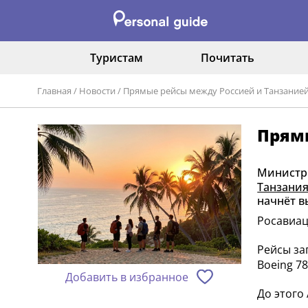
Туристам
Почитать
Главная
/
Новости
/
Прямые рейсы между Россией и Танзанией
Прямы
Министр 
Танзани
начнёт в
Росавиац
Рейсы за
Boeing 7
Добавить в избранное
До этого