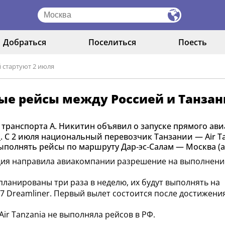
Добраться
Поселиться
Поесть
 стартуют 2 июля
е рейсы между Россией и Танзан
транспорта А. Никитин объявил о запуске прямого ав
я
. С 2 июля национальный перевозчик Танзании — Air T
ыполнять рейсы по маршруту Дар‑эс‑Салам — Москва (а
ия направила авиакомпании разрешение на выполнени
планированы три раза в неделю, их будут выполнять на
87 Dreamliner. Первый вылет состоится после достижени
 Air Tanzania не выполняла рейсов в РФ.