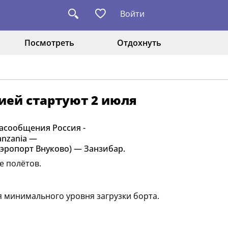
Войти
Посмотреть
Отдохнуть
ией стартуют 2 июля
иасообщения Россия -
anzania —
эропорт Внуково) — Занзибар.
е полётов.
я минимального уровня загрузки борта.