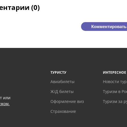
нтарии (0)
Комментировать
ТУРИСТУ
ИНТЕРЕСНОЕ
Авиабилеты
Новости ту
Ж/Д билеты
Туризм в Ро
т или
Оформление виз
Туризм за 
ежом.
Страхование