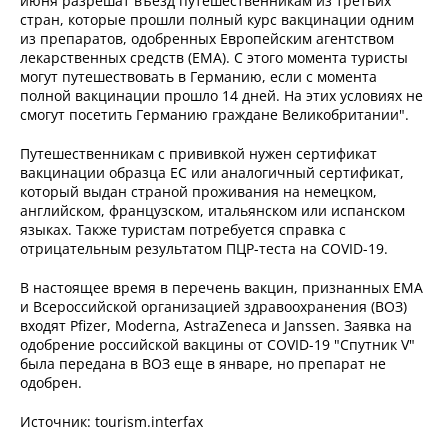
июня разрешат въезд путешественникам из третьих
стран, которые прошли полный курс вакцинации одним
из препаратов, одобренных Европейским агентством
лекарственных средств (EMA). С этого момента туристы
могут путешествовать в Германию, если с момента
полной вакцинации прошло 14 дней. На этих условиях не
смогут посетить Германию граждане Великобритании".
Путешественникам с прививкой нужен сертификат
вакцинации образца ЕС или аналогичный сертификат,
который выдан страной проживания на немецком,
английском, французском, итальянском или испанском
языках. Также туристам потребуется справка с
отрицательным результатом ПЦР-теста на COVID-19.
В настоящее время в перечень вакцин, признанных ЕМА
и Всероссийской организацией здравоохранения (ВОЗ)
входят Pfizer, Moderna, AstraZeneca и Janssen. Заявка на
одобрение российской вакцины от COVID-19 "Спутник V"
была передана в ВОЗ еще в январе, но препарат не
одобрен.
Источник: tourism.interfax