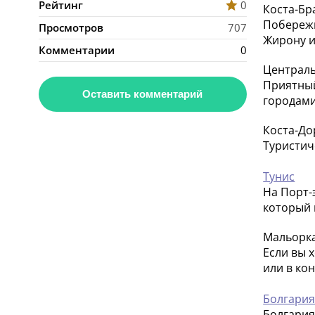
Рейтинг
0
Коста-Бр
Побережь
Просмотров
707
Жирону и
Комментарии
0
Централ
Приятный
Оставить комментарий
городами
Коста-До
Туристич
Тунис
На Порт-
который 
Мальорк
Если вы 
или в ко
Болгари
Болгария