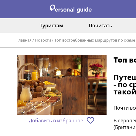
Туристам
Почитать
Главная
/
Новости
/
Топ востребованных маршрутов по схеме "
Топ в
Путеш
- по 
такой
Почти вс
В европе
Добавить в избранное
(Британи