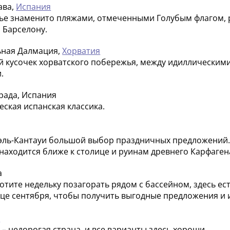
ава,
Испания
е знаменито пляжами, отмеченными Голубым флагом, р
 Барселону.
ьная Далмация,
Хорватия
 кусочек хорватского побережья, между идиллическим
.
рада, Испания
еская испанская классика.
эль-Кантауи большой выбор праздничных предложений.
находится ближе к столице и руинам древнего Карфаген
а
хотите недельку позагорать рядом с бассейном, здесь е
нце сентября, чтобы получить выгодные предложения и 
я
 – недорогая страна, и все варианты здесь хороши.