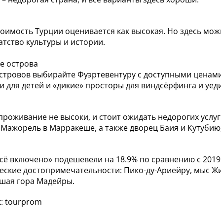
оимость Турции оценивается как высокая. Но здесь мо
гатство культуры и истории.
е острова
островов выбирайте Фуэртевентуру с доступными ценам
и для детей и «дикие» просторы для виндсёрфинга и уед
проживание не высоки, и стоит ожидать недорогих услу
Мажорель в Марракеше, а также дворец Баия и Кутубию
всё включено» подешевели на 18.9% по сравнению с 2019
еские достопримечательности: Пико-ду-Ариейру, мыс Жи
шая гора Мадейры.
: tourprom