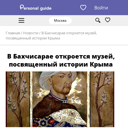
Войти
Москва
Главная
/
Новости
/
В Бахчисарае откроется музей,
посвященный истории Крыма
В Бахчисарае откроется музей,
посвященный истории Крыма