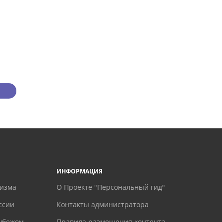
ИНФОРМАЦИЯ
ризма
О Проекте "Персональный гид"
ссии
Контакты администратора
рубежом
Правила размещения контента