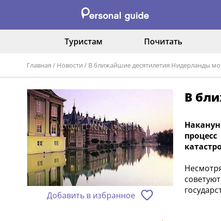
Туристам
Почитать
Главная
/
Новости
/
В ближайшие десятилетия Нидерланды мог
В бл
Наканун
процесс
катастр
Несмотр
советуют
государс
Добавить в избранное