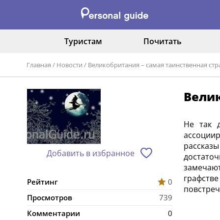
Туристам
Почитать
Главная
/
Новости
/
Великобритания – самая таинственная стр
Велик
Не так 
ассоциир
рассказ
Добавить в избранное
достаточ
замечают
графстве
Рейтинг
0
повстреч
Просмотров
739
Комментарии
0