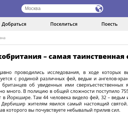
Добраться
Поселиться
Поесть
ана
обритания – самая таинственная 
давно проводились исследования, в ходе которых в
уется с родиной различных фей, ведьм и ангелов-хра
ы британцев об увиденных ими сверхъестественных 
но много. В полицию в общей сложности поступило 755
 в Йоркшире. Там 44 человека видело фей, 32 – ведьм и
 Дербишир жителям явился самый настоящий святой. 
ав которого вы почувствуете небывалый прилив сил.