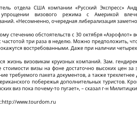
итель отдела США компании «Русский Экспресс» Ан
упрощении визового режима с Америкой влечет
аний. «Несомненно, очередная либерализация заметно о
ому стечению обстоятельств с 30 октября «Аэрофлот» 
 частотой три раза в неделю. Можно предположить, ч
окажутся востребованными. Даже при наличии четырех
ся жизнь визовикам круизных компаний. Зам. гендирек
 стоимости визы на фоне достаточно высоких цен за э
ие требуемого пакета документов, а также трехлетнее 
ериканского побережья дополнительных туристов. Кро
ских виз пока почему-то пугает», – сказал г-н Милитицк
:http://www.tourdom.ru