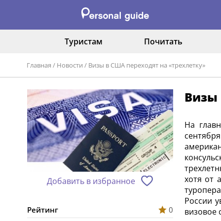
Туристам
Почитать
Главная
/
Новости
/
Визы в США переходят на «трехлетку»
Визы 
На глав
сентябр
америка
консуль
трехлетн
хотя от 
Добавить в избранное
туропера
России у
Рейтинг
0
визовое 