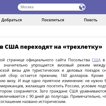
Добраться
Поселиться
Поесть
в США переходят на «трехлетку»
ной странице официального сайта Посольства
США
в 
я значительно упрощается визовый режим между
нской визы для туристических и деловых поездок сн
ский сбор остается прежним, 160 долларов. Кроме 
юю визу. И еще одно приятное изменение: не нужно 
американцев, желающих посетить Россию, условие под
тором сохраняется. Зато граждане США уравниваются
величивается с 90 дней до полугода. Примечательно, ч
соглашение названо историческим.