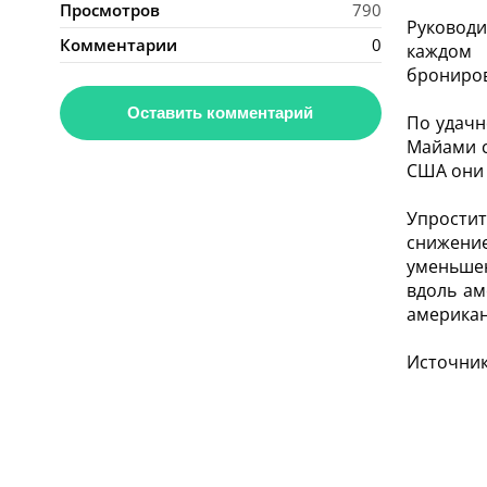
Просмотров
790
Руковод
Комментарии
0
каждом 
брониров
Оставить комментарий
По удачн
Майами с
США они 
Упростит
снижение
уменьшен
вдоль ам
американ
Источник