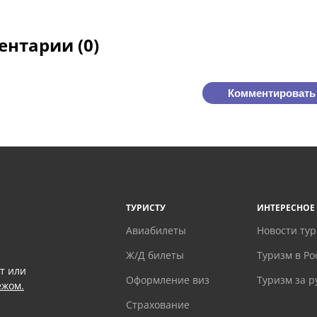
нтарии (0)
Комментировать
ТУРИСТУ
ИНТЕРЕСНОЕ
Авиабилеты
Новости ту
Ж/Д билеты
Туризм в Ро
т или
Оформление виз
Туризм за 
ежом.
Страхование