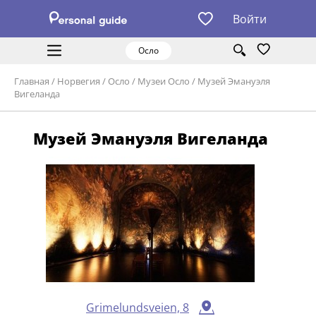
Войти
Осло
Главная
/
Норвегия
/
Осло
/
Музеи Осло
/
Музей Эмануэля
Вигеланда
Музей Эмануэля Вигеланда
Grimelundsveien, 8