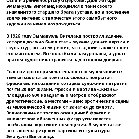
Осло и Ураниенборгскую церковь. Долгие годы
Эммануэль Вигеланд находился в тени своего
знаменитого старшего брата Густава, но в последнее
время интерес к творчеству этого самобытного
художника начал возрождаться.
В 1926 году Эммануэль Вигеланд построил здание,
которое должно было стать музеем для его картин и
скульптур, но затем решил, что здание также станет
его мавзолеем. Все окна были замурованы, а урна с
прахом художника хранится над входной дверью.
Главной достопримечательностью музея является
темная сводчатая комната, сплошь покрытая
фресками, на создание которых художник потратил
почти 20 лет жизни. Фрески и картина «Жизнь»
площадью 800 квадратных метров отображают
драматические, а местами – явно эротические сцены
из человеческой жизни от зачатия до смерти.
Впечатление от тускло освещенной фрески с
множеством обнаженных фигур усиливается
необычной акустикой помещения. В музее также
выставлены рисунки, картины и скульптуры
Эмануэля Вигеланда.