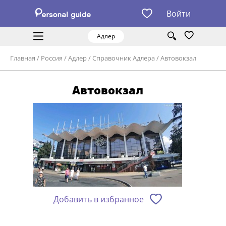
Войти
Адлер
Главная
/
Россия
/
Адлер
/
Справочник Адлера
/
Автовокзал
Автовокзал
Добавить в избранное