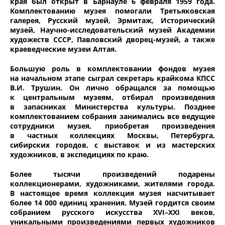
края был открыт в Барнауле 6 февраля 1959 года.
Комплектованию музея помогали Третьяковская
галерея, Русский музей, Эрмитаж, Исторический
музей, Научно-исследовательский музей Академии
художеств СССР, Павловский дворец-музей, а также
краеведческие музеи Алтая.
Большую роль в комплектовании фондов музея
на начальном этапе сыграл секретарь крайкома КПСС
В.И. Трушин. Он лично обращался за помощью
к центральным музеям, отбирал произведения
в запасниках Министерства культуры. Позднее
комплектованием собрания занимались все ведущие
сотрудники музея, приобретая произведения
в частных коллекциях Москвы, Петербурга,
сибирских городов, с выставок и из мастерских
художников, в экспедициях по краю.
Более тысячи произведений подарены
коллекционерами, художниками, жителями города.
В настоящее время коллекция музея насчитывает
более 14 000 единиц хранения. Музей гордится своим
собранием русского искусства XVI–XXI веков,
уникальными произведениями первых художников