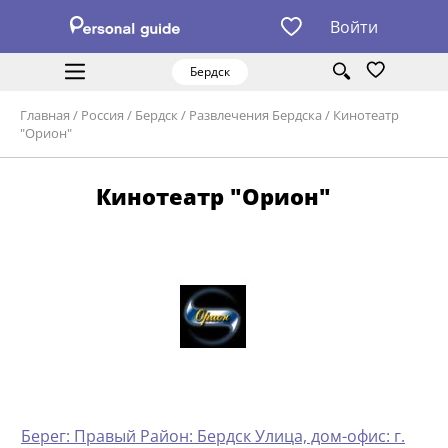
Войти
Бердск
Главная
/
Россия
/
Бердск
/
Развлечения Бердска
/
Кинотеатр
"Орион"
Кинотеатр "Орион"
Берег: Правый Район: Бердск Улица, дом-офис: г.