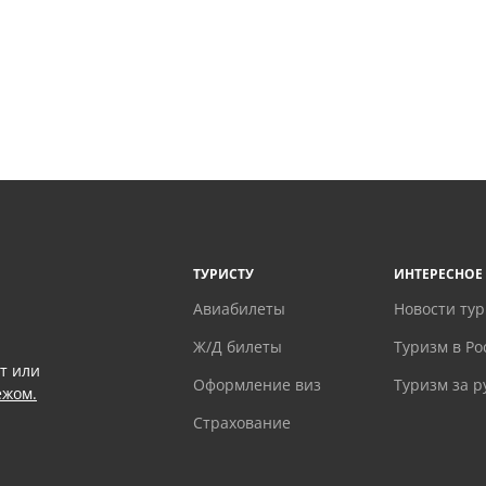
ТУРИСТУ
ИНТЕРЕСНОЕ
Авиабилеты
Новости ту
Ж/Д билеты
Туризм в Ро
т или
Оформление виз
Туризм за 
ежом.
Страхование