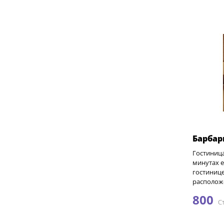
Барбар
Гостиница
минутах е
гостинице
расположе
800
С