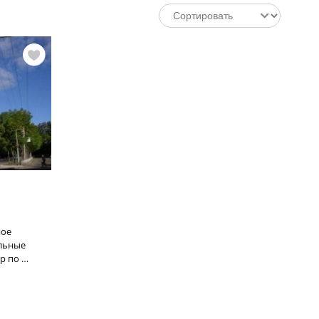
ное
ельные
р по …