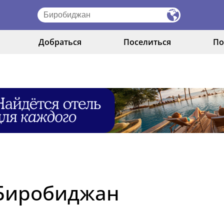
Добраться
Поселиться
По
 Биробиджан