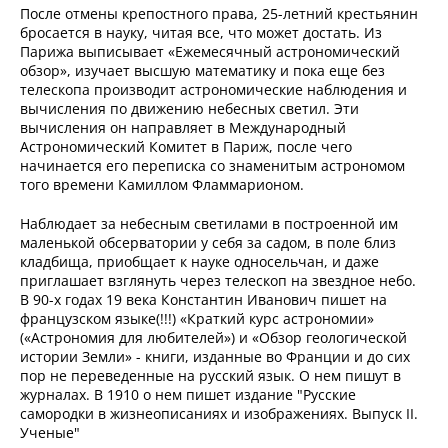
После отмены крепостного права, 25-летний крестьянин
бросается в науку, читая все, что может достать. Из
Парижа выписывает «Ежемесячный астрономический
обзор», изучает высшую математику и пока еще без
телескопа производит астрономические наблюдения и
вычисления по движению небесных светил. Эти
вычисления он направляет в Международный
Астрономический Комитет в Париж, после чего
начинается его переписка со знаменитым астрономом
того времени Камиллом Фламмарионом.
Наблюдает за небесным светилами в построенной им
маленькой обсерватории у себя за садом, в поле близ
кладбища, приобщает к науке односельчан, и даже
приглашает взглянуть через телескоп на звездное небо.
В 90-х годах 19 века Константин Иванович пишет на
французском языке(!!!) «Краткий курс астрономии»
(«Астрономия для любителей») и «Обзор геологической
истории Земли» - книги, изданные во Франции и до сих
пор не переведенные на русский язык. О нем пишут в
журналах. В 1910 о нем пишет издание "Русские
самородки в жизнеописаниях и изображениях. Выпуск II.
Ученые"