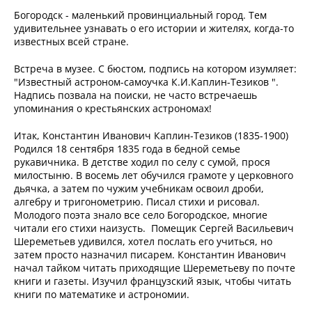
Богородск - маленький провинциальный город. Тем
удивительнее узнавать о его истории и жителях, когда-то
известных всей стране.
Встреча в музее. С бюстом, подпись на котором изумляет:
"Известный астроном-самоучка К.И.Каплин-Тезиков ".
Надпись позвала на поиски, не часто встречаешь
упоминания о крестьянских астрономах!
Итак, Константин Иванович Каплин-Тезиков (1835-1900)
Родился 18 сентября 1835 года в бедной семье
рукавичника. В детстве ходил по селу с сумой, прося
милостыню. В восемь лет обучился грамоте у церковного
дьячка, а затем по чужим учебникам освоил дроби,
алгебру и тригонометрию. Писал стихи и рисовал.
Молодого поэта знало все село Богородское, многие
читали его стихи наизусть. Помещик Сергей Васильевич
Шереметьев удивился, хотел послать его учиться, но
затем просто назначил писарем. Константин Иванович
начал тайком читать приходящие Шереметьеву по почте
книги и газеты. Изучил французский язык, чтобы читать
книги по математике и астрономии.