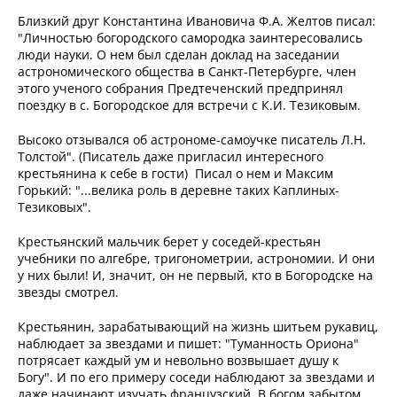
Близкий друг Константина Ивановича Ф.А. Желтов писал:
"Личностью богородского самородка заинтересовались
люди науки. О нем был сделан доклад на заседании
астрономического общества в Санкт-Петербурге, член
этого ученого собрания Предтеченский предпринял
поездку в с. Богородское для встречи с К.И. Тезиковым.
Высоко отзывался об астрономе-самоучке писатель Л.Н.
Толстой". (Писатель даже пригласил интересного
крестьянина к себе в гости) Писал о нем и Максим
Горький: "...велика роль в деревне таких Каплиных-
Тезиковых".
Крестьянский мальчик берет у соседей-крестьян
учебники по алгебре, тригонометрии, астрономии. И они
у них были! И, значит, он не первый, кто в Богородске на
звезды смотрел.
Крестьянин, зарабатывающий на жизнь шитьем рукавиц,
наблюдает за звездами и пишет: "Туманность Ориона"
потрясает каждый ум и невольно возвышает душу к
Богу". И по его примеру соседи наблюдают за звездами и
даже начинают изучать французский. В богом забытом