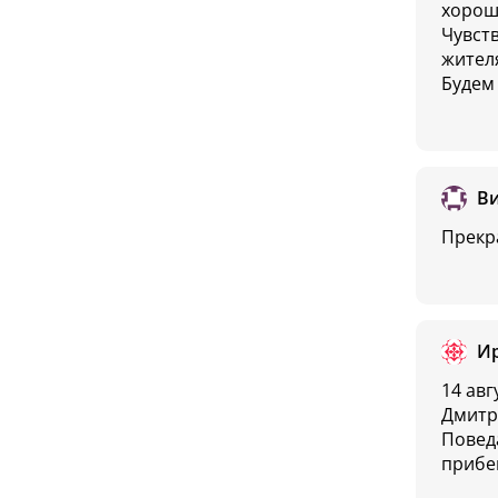
хорош
Чувств
жителя
Будем 
В
Прекр
И
14 ав
Дмитр
Поведа
прибе