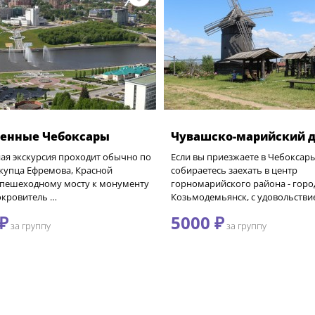
енные Чебоксары
Чувашско-марийский д
ая экскурсия проходит обычно по
Если вы приезжаете в Чебоксары
купца Ефремова, Красной
собираетесь заехать в центр
 пешеходному мосту к монументу
горномарийского района - горо
окровитель …
Козьмодемьянск, с удовольстви
₽
5000 ₽
за группу
за группу