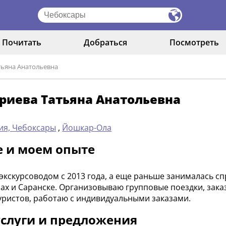
Почитать
Добраться
Посмотреть
тьяна Анатольевна
риева Татьяна Анатольевна
ия, Чебоксары
,
Йошкар-Ола
е и моем опыте
экскурсоводом с 2013 года, а еще раньше занималась с
ах и Саранске. Организовываю групповые поездки, заказ
уристов, работаю с индивидуальными заказами.
слуги и предложения