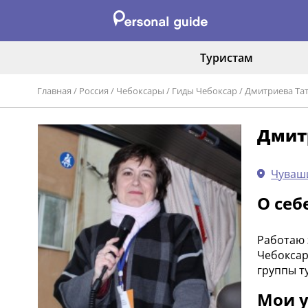
Туристам
Главная
/
Россия
/
Чебоксары
/
Гиды Чебоксар
/
Дмитриева Та
Дмит
Чуваш
О себ
Работаю 
Чебоксар
группы т
Мои у