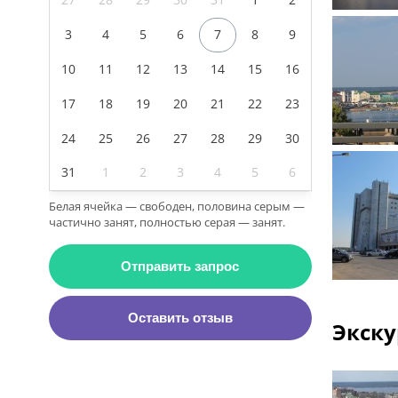
3
4
5
6
7
8
9
10
11
12
13
14
15
16
17
18
19
20
21
22
23
24
25
26
27
28
29
30
31
1
2
3
4
5
6
Белая ячейка — свободен, половина серым —
частично занят, полностью серая — занят.
Отправить запрос
Оставить отзыв
Экску