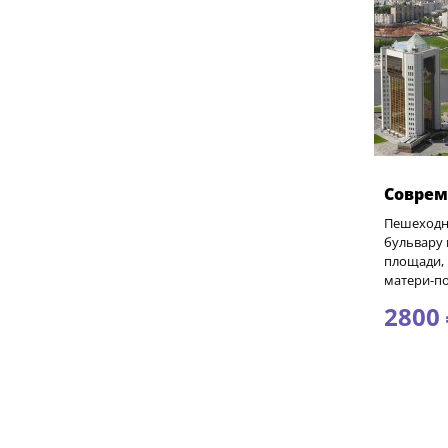
Соврем
Пешеходн
бульвару 
площади,
матери-п
2800 