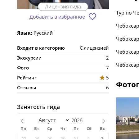
Лицензия гида
Тур по Ч
Добавить в избранное
Чебоксар
Язык:
Русский
Чебоксар
Входит в категорию
С лицензией
Чебоксар
Экскурсии
2
Чебоксар
Фото
7
Рейтинг
5
Фотог
Отзывы
6
Занятость гида
Пн
Вт
Ср
Чт
Пт
Сб
Вс
27
28
29
30
31
1
2