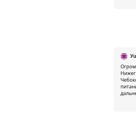
У
Огром
Нижег
Чебок
питан
дальн