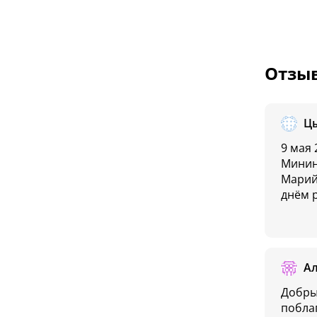
Отзыв
Цы
9 мая
Минин
Марий
днём 
А
Добры
поблаг