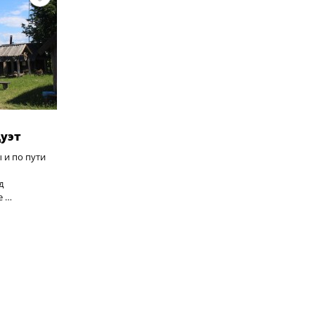
уэт
 и по пути
д
е …