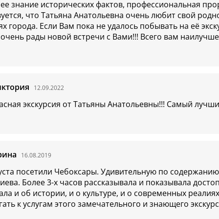
ее знание исторических фактов, профессиональная прор
уется, что Татьяна Анатольевна очень любит свой родно
х города. Если Вам пока не удалось побывать на её экскур
очень рады новой встречи с Вами!!! Всего вам наилучшег
иктория
12.09.2022
асная экскурсия от Татьяны Анатольевны!!! Самый лучши
рина
16.08.2019
густа посетили Чебоксары. Удивительную по содержанию
иева. Более 3-х часов рассказывала и показывала дост
ла и об истории, и о культуре, и о современных реалия
гать к услугам этого замечательного и знающего экскур