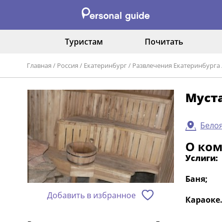
Туристам
Почитать
Главная
/
Россия
/
Екатеринбург
/
Развлечения Екатеринбурга
Муст
Белоя
О ко
Услиги:
Баня;
Добавить в избранное
Караоке