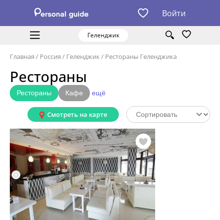
Войти
Геленджик
Главная
/
Россия
/
Геленджик
/
Рестораны Геленджика
Рестораны
Рестораны
Кафе
ещё
Смотреть на карте