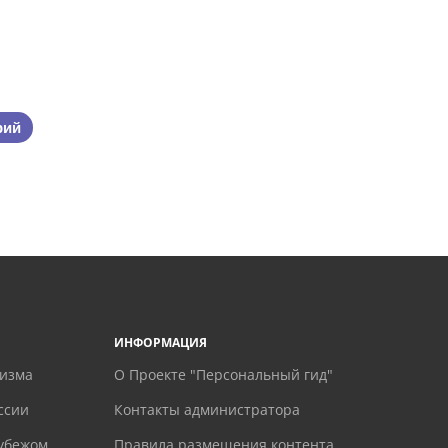
рий
ИНФОРМАЦИЯ
ризма
О Проекте "Персональный гид"
ссии
Контакты администратора
рубежом
Правила размещения контента