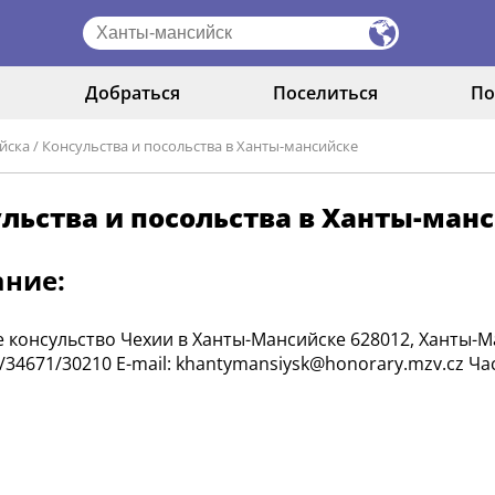
Добраться
Поселиться
По
йска
/
Консульства и посольства в Ханты-мансийске
льства и посольства в Ханты-ман
ание:
 консульство Чехии в Ханты-Мансийске 628012, Ханты-Ма
/34671/30210 Е-mail: khantymansiysk@honorary.mzv.cz Часы