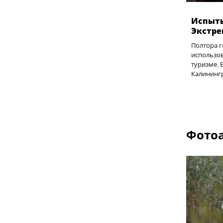
Испыт
Экстре
Полтора г
использов
туризме. 
Калининг
Фотоа