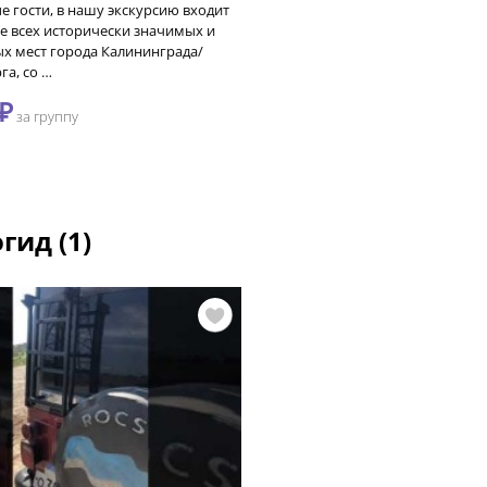
 гости, в нашу экскурсию входит
 всех исторически значимых и
х мест города Калининграда/
га, со …
₽
за группу
гид (1)