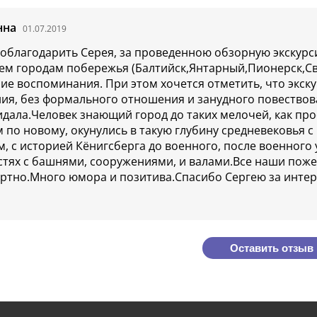
нна
01.07.2019
поблагодарить Серея, за проведенною обзорную экскурс
ем городам побережья (Балтийск,Янтарный,Пионерск,Св
ие воспоминания. При этом хочется отметить, что экск
ия, без формального отношения и занудного повествов
идала.Человек знающий город до таких мелочей, как пр
м по новому, окунулись в такую глубину средневековья 
м, с историей Кёнигсберга до военного, после военног
стях с башнями, сооружениями, и валами.Все наши поже
ртно.Много юмора и позитива.Спасибо Сергею за интер
Оставить отзыв