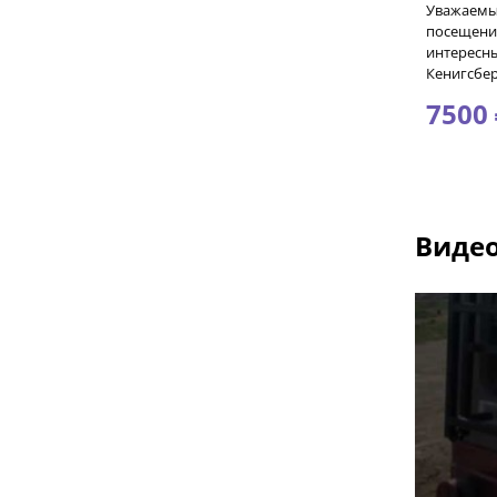
Уважаемые
посещение
интересны
Кенигсбер
7500 
Видео