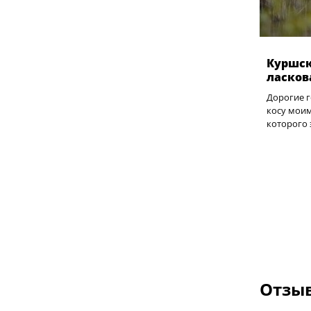
Куршск
ласков
Дорогие 
косу моим
которого э
Отзыв