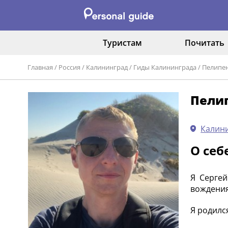
Туристам
Почитать
Главная
/
Россия
/
Калининград
/
Гиды Калининграда
/
Пелипен
Пели
Калини
О себ
Я Сергей
вождения
Я родилс