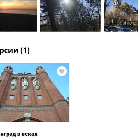
рсии (1)
нград в веках