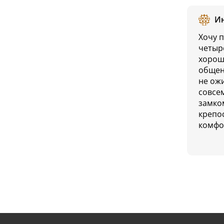
И
Хочу 
четыр
хорош
общен
не ож
совсе
замко
крепо
комфо