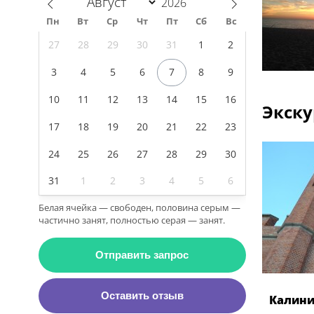
Пн
Вт
Ср
Чт
Пт
Сб
Вс
27
28
29
30
31
1
2
3
4
5
6
7
8
9
10
11
12
13
14
15
16
Экску
17
18
19
20
21
22
23
24
25
26
27
28
29
30
31
1
2
3
4
5
6
Белая ячейка — свободен, половина серым —
частично занят, полностью серая — занят.
Отправить запрос
Оставить отзыв
Калини