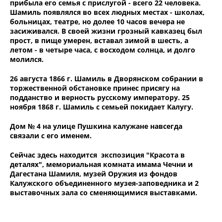
прибыла его семья с прислугой - всего 22 человека.
Шамиль появлялся во всех людных местах - школах,
больницах, театре, но долее 10 часов вечера не
засиживался. В своей жизни грозный кавказец был
прост, в пище умерен, вставал зимой в шесть, а
летом - в четыре часа, с восходом солнца, и долго
молился.
26 августа 1866 г. Шамиль в Дворянском собрании в
торжественной обстановке принес присягу на
подданство и верность русскому императору. 25
ноября 1868 г. Шамиль с семьей покидает Калугу.
Дом № 4 на улице Пушкина калужане навсегда
связали с его именем.
Сейчас здесь находится экспозиция "Красота в
деталях", мемориальная комната имама Чечни и
Дагестана Шамиля, музей Оружия из фондов
Калужского объединенного музея-заповедника и 2
выставочных зала со сменяющимися выставками.