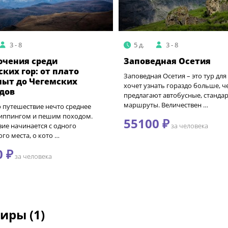
3 - 8
5 д.
3 - 8
чения среди
Заповедная Осетия
ских гор: от плато
Заповедная Осетия – это тур для 
ыт до Чегемских
хочет узнать гораздо больше, ч
дов
предлагают автобусные, станда
маршруты. Величествен …
о путешествие нечто среднее
иппингом и пешим походом.
55100 ₽
ие начинается с одного
за человека
го места, о кото …
0 ₽
за человека
иры (1)