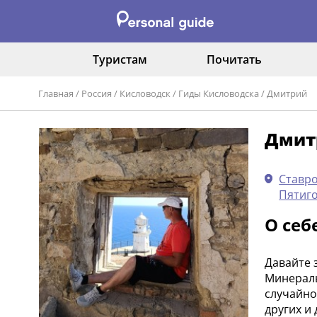
Туристам
Почитать
Главная
/
Россия
/
Кисловодск
/
Гиды Кисловодска
/
Дмитрий
Дмит
Ставро
Пятиг
О себ
Давайте 
Минераль
случайно
других и