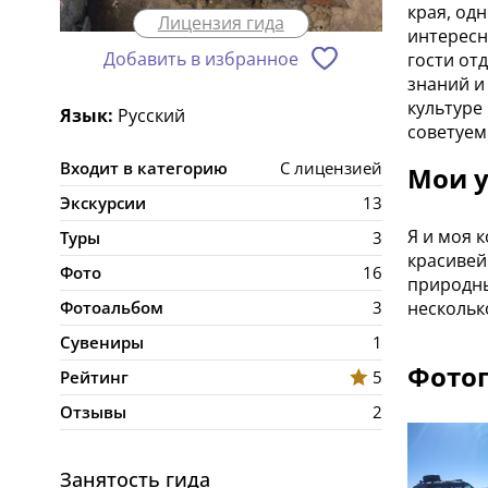
края, од
Лицензия гида
интересн
Добавить в избранное
гости от
знаний и
культуре
Язык:
Русский
советуем!
Входит в категорию
С лицензией
Мои у
Экскурсии
13
Я и моя 
Туры
3
красивей
Фото
16
природны
Фотоальбом
3
нескольк
Сувениры
1
Фотог
Рейтинг
5
Отзывы
2
Занятость гида