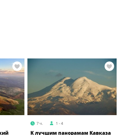
7 ч.
1 - 4
кий
К лучшим панорамам Кавказа