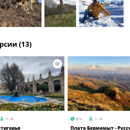
рсии (13)
1 - 4
8 ч.
1 - 4
ятигорья
Плато Бермамыт - Русс