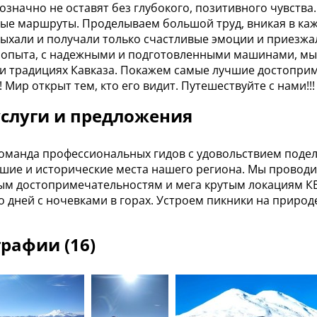
нозначно не оставят без глубокого, позитивного чувств
ые маршруты. Проделываем большой труд, вникая в каж
дыхали и получали только счастливые эмоции и приезжа
 опыта, с надежными и подготовленными машинами, мы
 и традициях Кавказа. Покажем самые лучшие достоприм
 Мир открыт тем, кто его видит. Путешествуйте с нами!!!
слуги и предложения
команда профессиональных гидов с удовольствием поде
шие и исторические места нашего региона. Мы проводи
м достопримечательностям и мега крутым локациям КБР
о дней с ночевками в горах. Устроем пикники на приро
рафии (16)