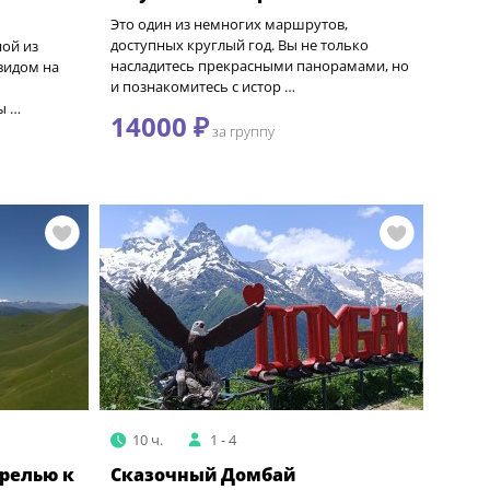
Это один из немногих маршрутов,
доступных круглый год. Вы не только
ой из
насладитесь прекрасными панорамами, но
видом на
и познакомитесь с истор …
ы …
14000 ₽
за группу
10 ч.
1 - 4
релью к
Сказочный Домбай