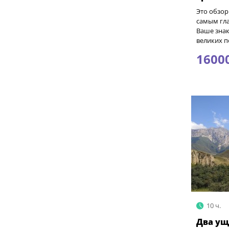
Это обзор
самым гла
Ваше знак
великих п
1600
10 ч.
Два ущ