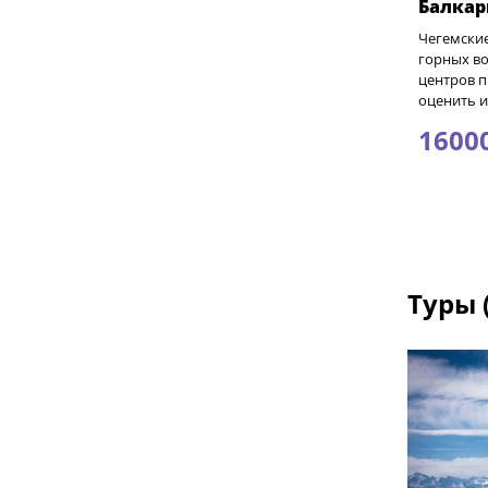
Балкар
Чегемские
горных во
центров п
оценить 
1600
Туры 