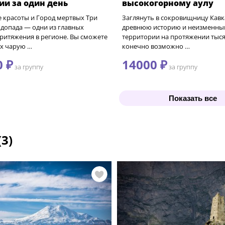
ии за один день
высокогорному аулу
 красоты и Город мертвых Три
Заглянуть в сокровищницу Кавка
допада — одни из главных
древнюю историю и неизменны
ритяжения в регионе. Вы сможете
территории на протяжении тыс
их чарую …
конечно возможно …
0 ₽
14000 ₽
за группу
за группу
Показать все
(3)