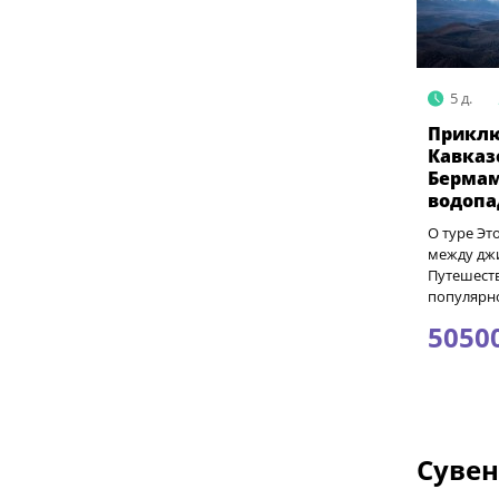
5 д.
Приклю
Кавказ
Бермам
водопа
О туре Эт
между дж
Путешеств
популярно
5050
Сувен