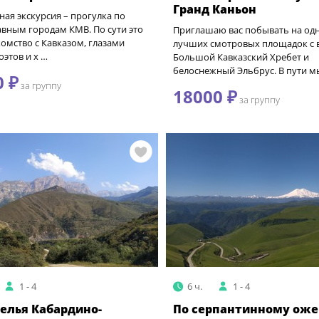
Гранд Каньон
ная экскурсия – прогулка по
вным городам КМВ. По сути это
Приглашаю вас побывать на одн
омство с Кавказом, глазами
лучших смотровых площадок с 
оэтов и х …
Большой Кавказский Хребет и
белоснежный Эльбрус. В пути м
0 ₽
за группу
18000 ₽
за группу
1 - 4
6 ч.
1 - 4
елья Кабардино-
По серпантинному оже