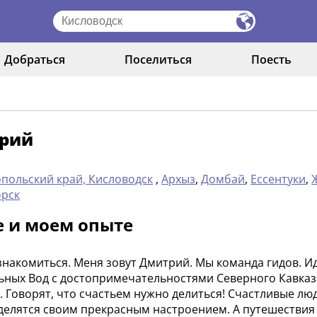
Добраться
Поселиться
Поесть
рий
польский край, Кисловодск
,
Архыз
,
Домбай
,
Ессентуки
,
орск
е и моем опыте
знакомиться. Меня зовут Дмитрий. Мы команда гидов. И
ных Вод с достопримечательностями Северного Кавказа 
. Говорят, что счастьем нужно делиться! Счастливые л
 делятся своим прекрасным настроением. А путешестви