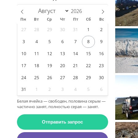
Пн
Вт
Ср
Чт
Пт
Сб
Вс
27
28
29
30
31
1
2
3
4
5
6
7
8
9
10
11
12
13
14
15
16
17
18
19
20
21
22
23
24
25
26
27
28
29
30
31
1
2
3
4
5
6
Белая ячейка — свободен, половина серым —
частично занят, полностью серая — занят.
Отправить запрос