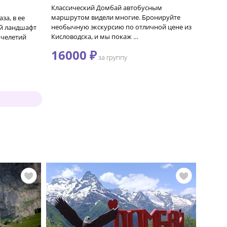
Классический Домбай автобусным
маршрутом видели многие. Бронируйте
за, в ее
необычную экскурсию по отличной цене из
й ландшафт
Кисловодска, и мы покаж …
ячелетий
16000 ₽
за группу