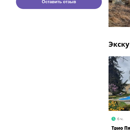
Оставить отзыв
Экску
6 ч.
Трио П