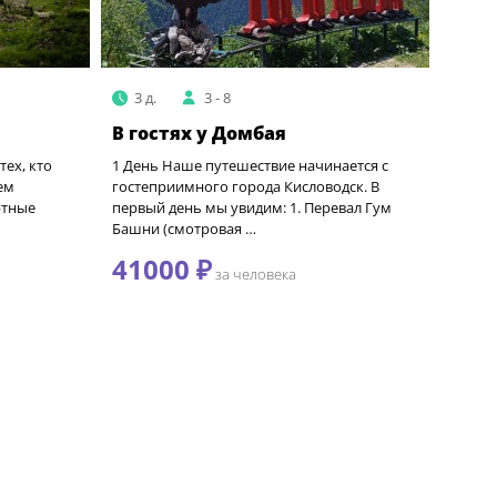
3 д.
3 - 8
В гостях у Домбая
тех, кто
1 День Наше путешествие начинается с
ем
гостеприимного города Кисловодск. В
ртные
первый день мы увидим: 1. Перевал Гум
Башни (смотровая …
41000 ₽
за человека