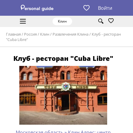
Войти
Клин
Главная
/
Россия
/
Клин
/
Развлечения Клина
/
Клуб - ресторан
"Cuba Libre"
Клуб - ресторан "Cuba Libre"
Московская область » Клин Адрес: центр