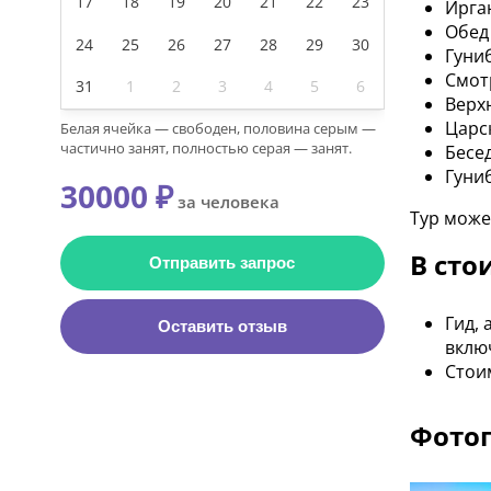
17
18
19
20
21
22
23
Ирга
Обед
24
25
26
27
28
29
30
Гуниб
Смот
31
1
2
3
4
5
6
Верх
Царс
Белая ячейка — свободен, половина серым —
частично занят, полностью серая — занят.
Бесе
Гуни
30000 ₽
за человека
Тур може
В сто
Отправить запрос
Гид, 
Оставить отзыв
вклю
Стоим
Фотог