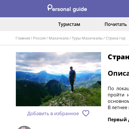
Туристам
Почитать
Главная
/
Россия
/
Махачкала
/
Туры Махачкалы
/
Страна гор
Стран
Опис
По лока
пройти н
основном
В летнее
Добавить в избранное
Первый 