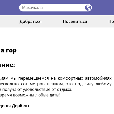
Добраться
Поселиться
По
а гор
ание:
циям мы перемещаемся на комфортных автомобилях.
есколько сот метров пешком, это под силу любому ч
 получают удовольствие от отдыха.
 время возможны любые даты!
день: Дербент