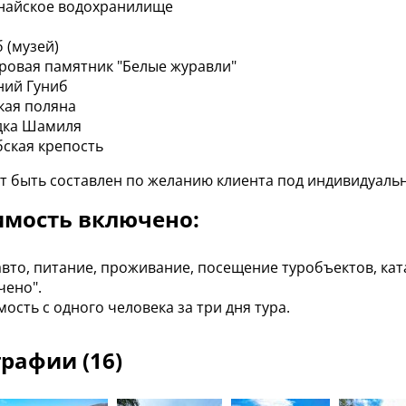
найское водохранилище
 (музей)
ровая памятник "Белые журавли"
ний Гуниб
кая поляна
дка Шамиля
бская крепость
т быть составлен по желанию клиента под индивидуаль
имость включено:
авто, питание, проживание, посещение туробъектов, ката
чено".
ость с одного человека за три дня тура.
рафии (16)