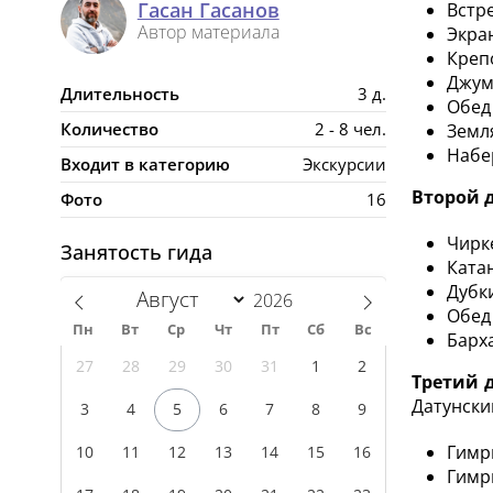
Гасан Гасанов
Встр
Автор материала
Экра
Креп
Джум
Длительность
3 д.
Обе
Количество
2 - 8 чел.
Земл
Набе
Входит в категорию
Экскурсии
Второй 
Фото
16
Чирк
Занятость гида
Ката
Дубк
Обед
Пн
Вт
Ср
Чт
Пт
Сб
Вс
Барх
27
28
29
30
31
1
2
Третий 
Датунски
3
4
5
6
7
8
9
Гимр
10
11
12
13
14
15
16
Гимр