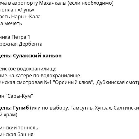
еча в аэропорту Махачкалы (если необходимо)
ноплан «Лунь»
ость Нарын-Кала
а мечеть
д
янка Петра 1
режная Дербента
день: Сулакский каньон
ейское водохранилище
ние на катере по водохранилище
инская смотровая №1 "Орлиный клюв", Дубкинская смот
ан "Сары-Кум"
день: Гуниб
(или по выбору: Гамсутль, Хунзах, Салтинск
й храм)
инский тоннель
инская башня