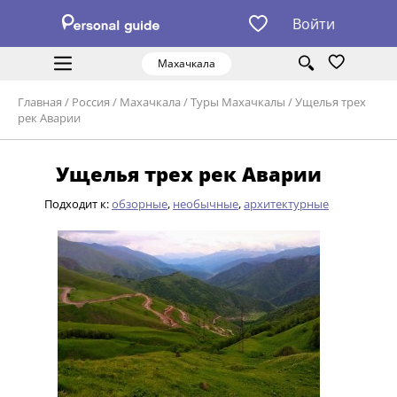
Войти
Махачкала
Главная
/
Россия
/
Махачкала
/
Туры Махачкалы
/
Ущелья трех
рек Аварии
Ущелья трех рек Аварии
Подходит к:
обзорные
,
необычные
,
архитектурные