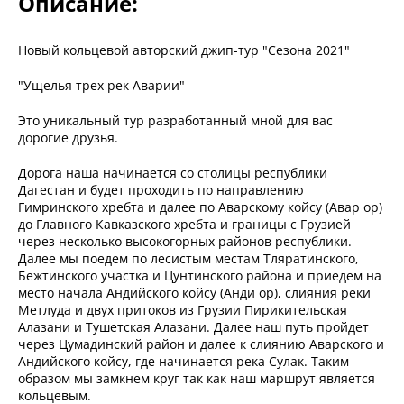
Описание:
Новый кольцевой авторский джип-тур "Сезона 2021"
"Ущелья трех рек Аварии"
Это уникальный тур разработанный мной для вас
дорогие друзья.
Дорога наша начинается со столицы республики
Дагестан и будет проходить по направлению
Гимринского хребта и далее по Аварскому койсу (Авар ор)
до Главного Кавказского хребта и границы с Грузией
через несколько высокогорных районов республики.
Далее мы поедем по лесистым местам Тляратинского,
Бежтинского участка и Цунтинского района и приедем на
место начала Андийского койсу (Анди ор), слияния реки
Метлуда и двух притоков из Грузии Пирикительская
Алазани и Тушетская Алазани. Далее наш путь пройдет
через Цумадинский район и далее к слиянию Аварского и
Андийского койсу, где начинается река Сулак. Таким
образом мы замкнем круг так как наш маршрут является
кольцевым.