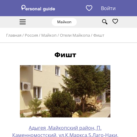
Войти
Майкоп
Главная
/
Россия
/
Майкоп
/
Отели Майкопа
/
Фишт
Фишт
Адыгея ,Майкопский район, П.
Каменномостский, ул.К.Маркса,5.Лаго-Наки.